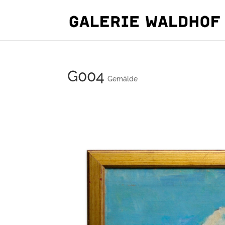
G004
Gemälde