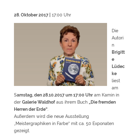
28. Oktober 2017 |
17:00 Uhr
Die
Autori
n
Brigitt
e
Lüdec
ke
liest
am
S
amstag, den 28.10.2017 um 17:00 Uhr
am Kamin in
der
Galerie Waldhof
aus ihrem Buch
„Die fremden
Herren der Erde“
.
Außerdem wird die neue Ausstellung
„Meistergraphiken in Farbe“ mit ca. 50 Exponaten
gezeigt.