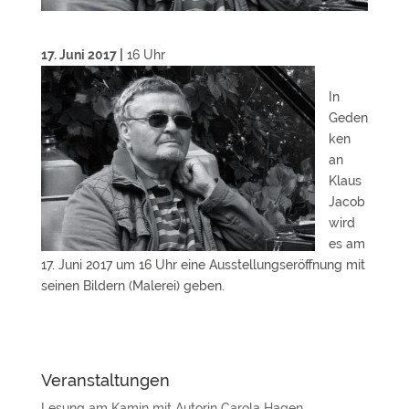
17. Juni 2017 |
16 Uhr
In
Geden
ken
an
Klaus
Jacob
wird
es am
17. Juni 2017 um 16 Uhr eine Ausstellungseröffnung mit
seinen Bildern (Malerei) geben.
Veranstaltungen
Lesung am Kamin mit Autorin Carola Hagen